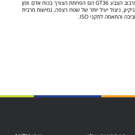
יתרונות נוספים של השימוש במערכת ערבוב הצבע GT36 הם הפחתת הצורך בכוח אדם וזמן
יקיון, ניצול יעיל יותר של שטח רצפה, גמישות מרבית
בה והתאמה לתקני ISO.