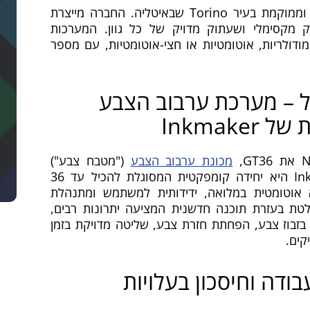
חברת Inkmaker נוסדה בשנת 1987 וממוקמת בעיר Torino שבאיטליה. החברה מייצרת
 מקסימלי ושעתוק מדויק של כל גוון. המערכות
מודולריות, אוטומטיות או חצי-אוטומטיות, עם מספר
 – מערכת ערבוב הצבע
Inkmake
מכונת ערבוב הצבע
("מטבח צבע")
המתקדמת של חברת Inkmaker. GT36 היא יחידה קומפקטית המסוגלת להכיל עד 36
 אוטומטית במלואה, ידידותית למשתמש ומתנהלת
לטת בעזרת תוכנה חדשנית המציעה יתרונות רבים,
 בזבוז צבע, הפחתת חזרת צבע, שליטה מדויקת בזמן
קים.
בודה וחיסכון בעלויות